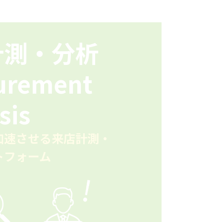
計測・分析
urement
sis
加速させる来店計測・
トフォーム