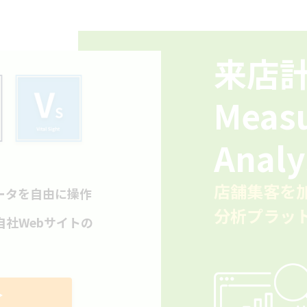
来店
Meas
Analy
店舗集客を
ータを自由に操作
分析プラッ
社Webサイトの
︎