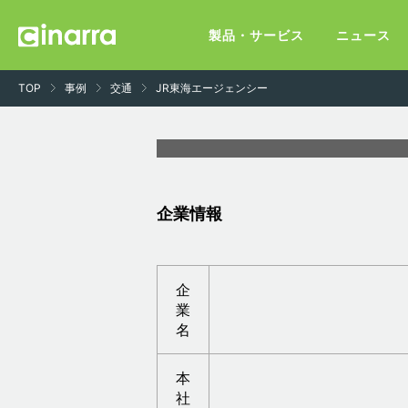
製品・サービス
ニュース
TOP
事例
交通
JR東海エージェンシー
企業情報
企
業
名
本
社