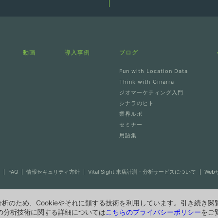
動画
導入事例
ブログ
Fun with Location Data
Think with Cinarra
ジオマーケティング入門
シナラのヒト
業界ルポ
セミナー
用語集
FAQ
情報セキュリティ方針
Vital Sight 来店計測・分析サービスについて
We
析のため、Cookieやそれに類する技術を利用しています。引き続き閲
他の分析技術に関する詳細については
こちらのプライバシーポリシー
をご