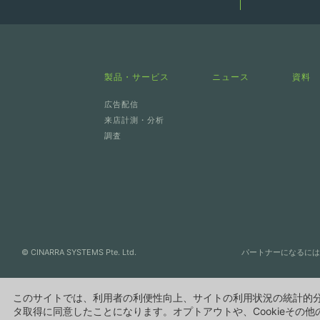
製品・サービス
ニュース
資料
広告配信
来店計測・分析
調査
© CINARRA SYSTEMS Pte. Ltd.
パートナーになるには
このサイトでは、利用者の利便性向上、サイトの利用状況の統計的分
タ取得に同意したことになります。オプトアウトや、Cookieその