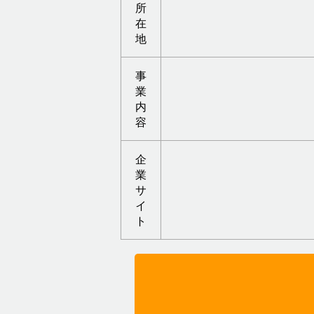
所
在
地
事
業
内
容
企
業
サ
イ
ト