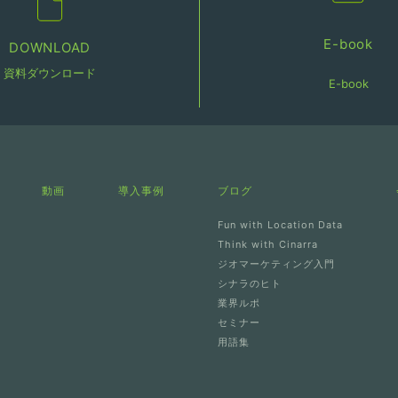
E-book
DOWNLOAD
資料ダウンロード
E-book
動画
導入事例
ブログ
Fun with Location Data
Think with Cinarra
ジオマーケティング入門
シナラのヒト
業界ルポ
セミナー
用語集