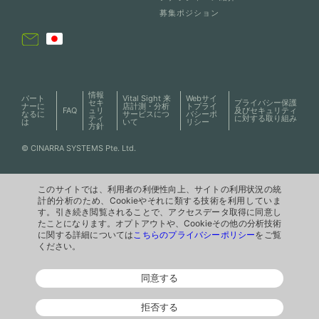
募集ポジション
情報
パート
Vital Sight 来
Webサイ
セキ
プライバシー保護
ナーに
店計測・分析
トプライ
FAQ
ュリ
及びセキュリティ
なるに
サービスにつ
バシーポ
ティ
に対する取り組み
は
いて
リシー
方針
© CINARRA SYSTEMS Pte. Ltd.
このサイトでは、利用者の利便性向上、サイトの利用状況の統
このサイトでは、利用者の利便性向上、サイトの利用状況の統
計的分析のため、Cookieやそれに類する技術を利用していま
計的分析のため、Cookieやそれに類する技術を利用していま
す。引き続き閲覧されることで、アクセスデータ取得に同意し
す。引き続き閲覧されることで、アクセスデータ取得に同意し
たことになります。オプトアウトや、Cookieその他の分析技術
たことになります。オプトアウトや、Cookieその他の分析技術
に関する詳細については
に関する詳細については
こちらのプライバシーポリシー
こちらのプライバシーポリシー
をご覧
をご覧
ください。
ください。
同意する
同意する
拒否する
拒否する