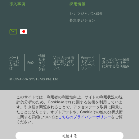
導入事例
採用情報
シナラジャパン紹介
募集ポジション
情報
パート
Vital Sight 来
Webサイ
セキ
プライバシー保護
ナーに
店計測・分析
トプライ
FAQ
ュリ
及びセキュリティ
なるに
サービスにつ
バシーポ
ティ
に対する取り組み
は
いて
リシー
方針
© CINARRA SYSTEMS Pte. Ltd.
このサイトでは、利用者の利便性向上、サイトの利用状況の統
このサイトでは、利用者の利便性向上、サイトの利用状況の統
計的分析のため、Cookieやそれに類する技術を利用していま
計的分析のため、Cookieやそれに類する技術を利用していま
す。引き続き閲覧されることで、アクセスデータ取得に同意し
す。引き続き閲覧されることで、アクセスデータ取得に同意し
たことになります。オプトアウトや、Cookieその他の分析技術
たことになります。オプトアウトや、Cookieその他の分析技術
に関する詳細については
に関する詳細については
こちらのプライバシーポリシー
こちらのプライバシーポリシー
をご覧
をご覧
ください。
ください。
同意する
同意する