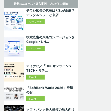
最新のニュース・導入事例・ブログをご紹介
チラシ広告の代替はどれが正解？
デジタルシフトと来店...
ジオマーケ
ティング入
門
検索広告の来店コンバージョンを
Google・LIN...
ジオマーケ
ティング入
門
マイナビ／「DCSオンライン x
TECH+ リテ...
Event
「SoftBank World 2026」登壇
のお...
Event
ソフトバンク最大規模の法人向け