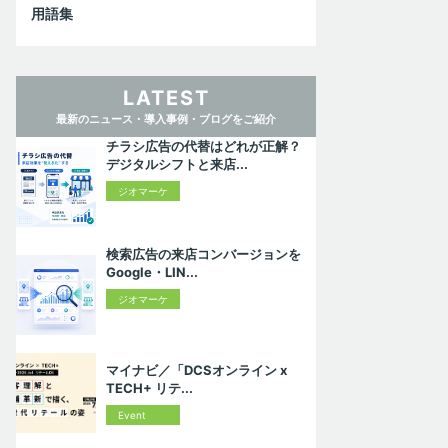
用語集
LATEST
最新のニュース・導入事例・ブログをご紹介
チラシ広告の代替はどれが正解？
デジタルシフトと来店...
ジオマーケ
ティング入
門
検索広告の来店コンバージョンを
Google・LIN...
ジオマーケ
ティング入
門
マイナビ／「DCSオンライン x
TECH+ リテ...
Event