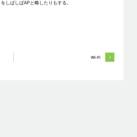
とをしばしばAPと略したりもする。
Wi-Fi