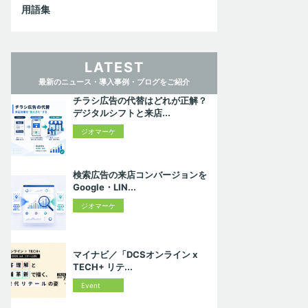
用語集
LATEST
最新のニュース・導入事例・ブログをご紹介
チラシ広告の代替はどれが正解？
デジタルシフトと来店...
ジオマーケ
ティング入
門
検索広告の来店コンバージョンを
Google・LIN...
ジオマーケ
ティング入
門
マイナビ／「DCSオンライン x
TECH+ リテ...
Event