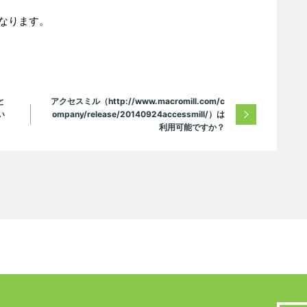
になります。
と
アクセスミル（http://www.macromill.com/c
い
ompany/release/20140924accessmill/）は
利用可能ですか？