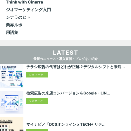
Think with Cinarra
ジオマーケティング入門
シナラのヒト
業界ルポ
用語集
LATEST
最新のニュース・導入事例・ブログをご紹介
チラシ広告の代替はどれが正解？デジタルシフトと来店...
ジオマーケ
ティング入
門
検索広告の来店コンバージョンをGoogle・LIN...
ジオマーケ
ティング入
門
マイナビ／「DCSオンライン x TECH+ リテ...